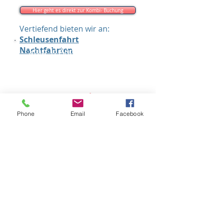
Hier geht es direkt zur Kombi- Buchung
Vertiefend bieten wir an:
Schleusenfahrt
Nachtfahrten
Step 1: Anmeldung über
unser Kontaktformular
erforderlich (siehe links)
Step 2: Nutzen Sie unseren
Service!
Phone
Email
Facebook
Rechnung oder PayPal?​
Bequem und sicher online
bezahlen!
Durch das Anklicken des Kaufen-
Buttons gelangen Sie direkt zu
PayPal und können Ihre Zahlung
vornehmen.