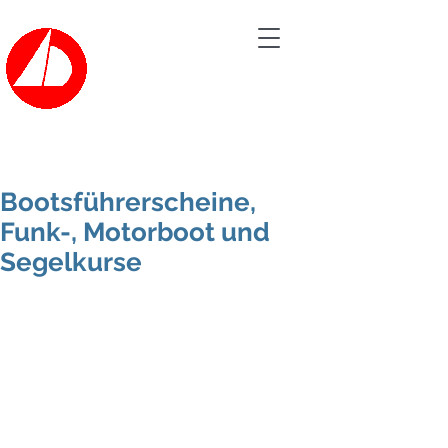
Bootsvermietung der
SEGELSCHULE HAVEL
Tel.: 030/362 60 20
Bootsführerscheine,
Funk-, Motorboot und
Segelkurse