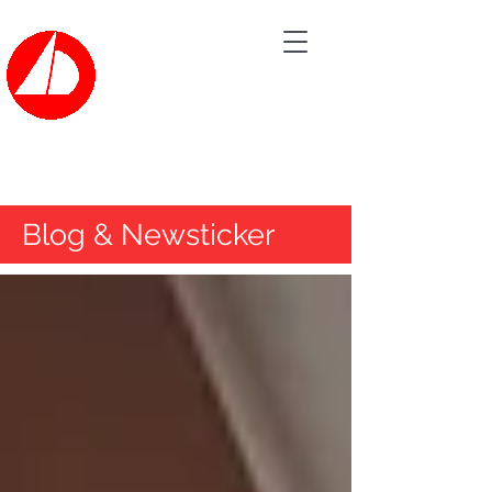
Bootsvermietung der
SEGELSCHULE HAVEL
Tel.: 030/362 60 20
Blog & Newsticker