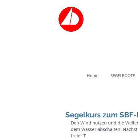
Bootsvermiet
SEGELSCH
Tel.: 030/3
Home
SEGELBOOTE
Segelkurs zum SBF-
Den Wind nutzen und die Wellen
dem Wasser abschalten. Nächster
freier T