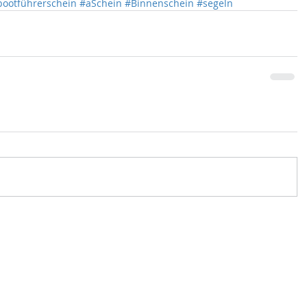
bootführerschein
#aSchein
#Binnenschein
#segeln