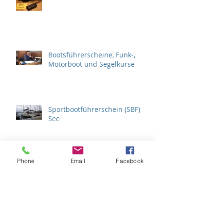
Bootsführerscheine, Funk-,
Motorboot und Segelkurse
Sportbootführerschein (SBF)
See
Phone
Email
Facebook
Motorbootkurs zum SBF-Binnen
Archiv