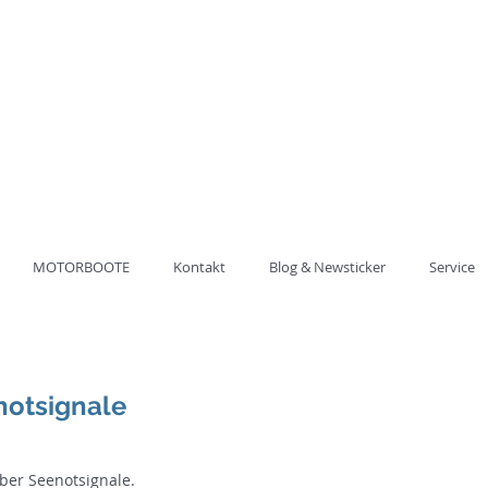
ung der
ULE HAVEL
62 60 20
MOTORBOOTE
Kontakt
Blog & Newsticker
Service
notsignale
er Seenotsignale.