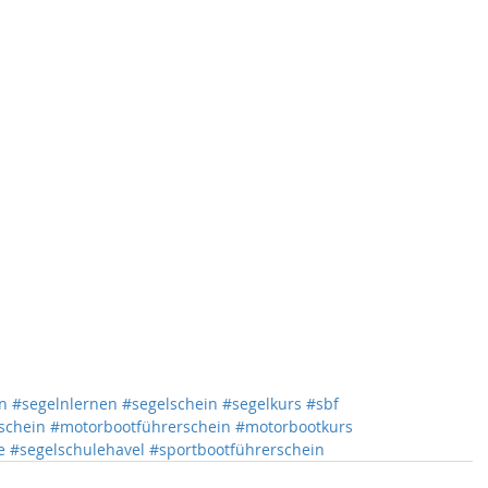
n
#segelnlernen
#segelschein
#segelkurs
#sbf
schein
#motorbootführerschein
#motorbootkurs
e
#segelschulehavel
#sportbootführerschein