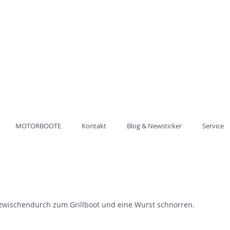
ung der
ULE HAVEL
62 60 20
MOTORBOOTE
Kontakt
Blog & Newsticker
Service
 zwischendurch zum Grillboot und eine Wurst schnorren.