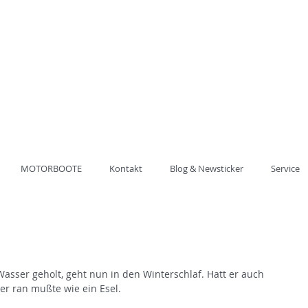
ung der
ULE HAVEL
62 60 20
MOTORBOOTE
Kontakt
Blog & Newsticker
Service
sser geholt, geht nun in den Winterschlaf. Hatt er auch 
er ran mußte wie ein Esel.